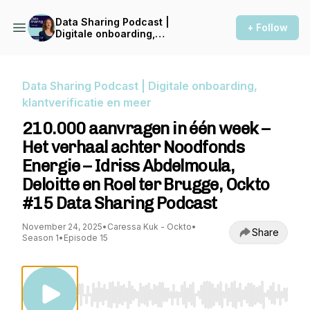
Data Sharing Podcast |
+ Follow
Digitale onboarding,
klantverificatie en meer
Data Sharing Podcast | Digitale onboarding,
klantverificatie en meer
210.000 aanvragen in één week –
Het verhaal achter Noodfonds
Energie – Idriss Abdelmoula,
Deloitte en Roel ter Brugge, Ockto
#15 Data Sharing Podcast
November 24, 2025
•
Caressa Kuk - Ockto
•
Share
Season 1
•
Episode 15
Use Left/Right to seek, Home/End to jump to st